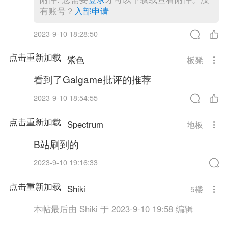
有账号？
入部申请
2023-9-10 18:28:50
点击重新加载
紫色
板凳
看到了Galgame批评的推荐
2023-9-10 18:54:55
点击重新加载
Spectrum
地板
B站刷到的
2023-9-10 19:16:33
点击重新加载
Shiki
5
楼
本帖最后由 Shiki 于 2023-9-10 19:58 编辑