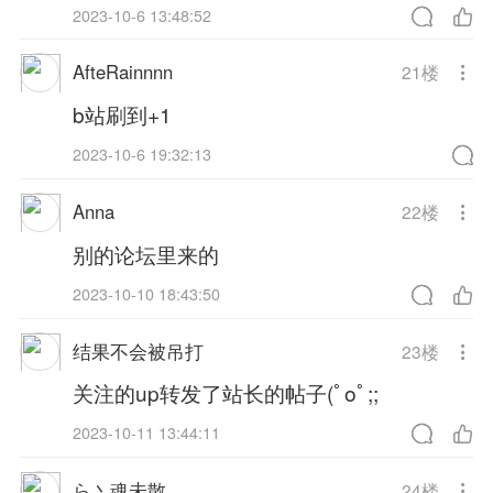
2023-10-6 13:48:52
AfteRainnnn
21
楼
b站刷到+1
2023-10-6 19:32:13
Anna
22
楼
别的论坛里来的
2023-10-10 18:43:50
结果不会被吊打
23
楼
关注的up转发了站长的帖子(ﾟoﾟ;;
2023-10-11 13:44:11
ら丶魂未散
24
楼