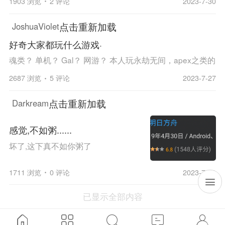
1903 浏览
2 评论
2023-7-30
点击重新加载
JoshuaViolet
好奇大家都玩什么游戏·
魂类？ 单机？ Gal？ 网游？ 本人玩永劫无间，apex之类的
2687 浏览
5 评论
2023-7-27
点击重新加载
Darkream
感觉,不如粥......
坏了,这下真不如你粥了
1711 浏览
0 评论
2023-7-21
已显示全部内容