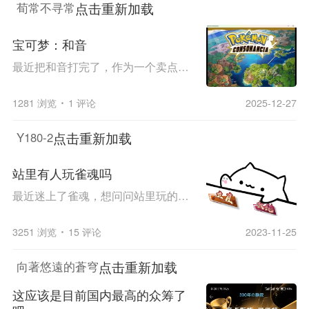
点击重新加载
荀常不寻常
宝可梦：和音
最近把和音打完了，作为一个卖点在多种伙伴的改版，换宝可梦的时候同伴不能出个过场还是太可惜了，纯粹扭蛋机。 剧情感觉还行，通关路上看见不少老熟人还是挺感慨的，情怀分很高。总体是一个友谊和同伴的王道故事，后面应该也会有经典感化环节，老套但还算不...
1281 浏览
1 评论
2025-12-27
点击重新加载
Y180-2
站里有人玩雀魂吗
最近迷上了雀魂，想问问站里玩的人多吗，大家可以凑一凑一起来一桌
3251 浏览
15 评论
2023-11-25
点击重新加载
向著悠遠的蒼穹
这应该是目前国内最高的众筹了