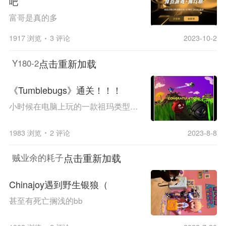
吧
富哥是真的多
1917 浏览
3 评论
2023-10-2
点击重新加载
Y180-2
《Tumblebugs》通关！！！
小时候在电脑上玩的一款祖玛类型的游戏，那时候感觉还挺有意思的，前一段时间突然又想起来了，不过当时已经不知道叫什么名字了，在网上扒来扒去，总算是找到了，而且还发现在steam上可以买，就为童年补了个票 一开始感觉和我小时候差不多，是个比较简单的...
1983 浏览
2 评论
2023-8-8
点击重新加载
贼业余的耗子
Chinajoy遇到野生银狼（
甚至有死亡搁浅的bb