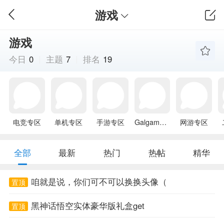
游戏
游戏
今日
0
主题
7
排名
19
电竞专区
单机专区
手游专区
Galgame专区
网游专区
全部
最新
热门
热帖
精华
咱就是说，你们可不可以换换头像（
置顶
黑神话悟空实体豪华版礼盒get
置顶